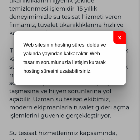
tıkanıklıkların hijyenik şekilde
temizlenmesi işlemidir. 15 yıllık
deneyimimizle su tesisat hizmeti veren
firmamız, tuvalet tıkanıklıklarına hızlı ve
kalıcı çözümler sunuyor.
Web sitesinin hosting süresi doldu ve
Tuvalet gideri tıkanıklıkları, evlerde en sık
yakında yayından kalkacaktır.
Web
karşılaşılan ve acil müdahale gerektiren
tasarım
sorumlunuzla iletişim kurarak
su tesisat problemlerindendir. Kağıt, ıslak
hosting süresini uzatabilirsiniz.
mendil veya yabancı cisimlerin atılması
sonucu oluşan bu tıkanıklıklar, suyun
taşmasına ve hijyen sorunlarına yol
açabilir. Uzman su tesisat ekibimiz,
modern ekipmanlarla tuvalet gideri açma
işlemlerini güvenle gerçekleştiriyor.
Su tesisat hizmetlerimiz kapsamında,